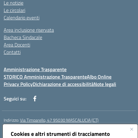
Le notizie
Le circolari
Calendario eventi
Area inclusione riservata
Bacheca Sindacale
Area Docenti
Contatti
Amministrazione Trasparente
STORICO Amministrazione Trasparente
Albo Online
Privacy Policy
Dichiarazione di accessibilità
Note legali
Seguici su:
Indirizzo:
Via Timparello, 47 95030 MASCALUCIA (CT)
Centralino:
0957277486
Email:
ctic8bc002@istruzione.it
Posta elettronica certificata (PEC):
Cookies e altri strumenti di tracciamento
ctic8bc002@pec.istruzione.it