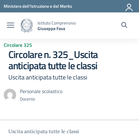
Vai ai contenuti
Vai al menu di navigazione
Vai al footer
Ministero dell'Istruzione e del Merito
Istituto Comprensivo
Giuseppe Fava
Circolare 325
Circolare n. 325_Uscita
anticipata tutte le classi
Uscita anticipata tutte le classi
Personale scolastico
Docente
Uscita anticipata tutte le classi