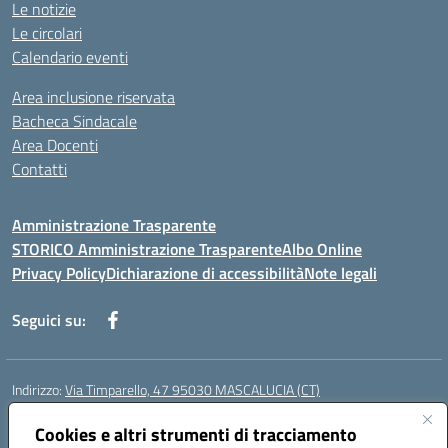
Le notizie
Le circolari
Calendario eventi
Area inclusione riservata
Bacheca Sindacale
Area Docenti
Contatti
Amministrazione Trasparente
STORICO Amministrazione Trasparente
Albo Online
Privacy Policy
Dichiarazione di accessibilità
Note legali
Seguici su:
Indirizzo:
Via Timparello, 47 95030 MASCALUCIA (CT)
Centralino:
0957277486
Email:
ctic8bc002@istruzione.it
Posta elettronica certificata (PEC):
Cookies e altri strumenti di tracciamento
ctic8bc002@pec.istruzione.it