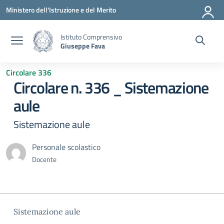
Vai ai contenuti
Vai al menu di navigazione
Vai al footer
Ministero dell'Istruzione e del Merito
Istituto Comprensivo
Giuseppe Fava
Circolare 336
Circolare n. 336 _ Sistemazione
aule
Sistemazione aule
Personale scolastico
Docente
Sistemazione aule