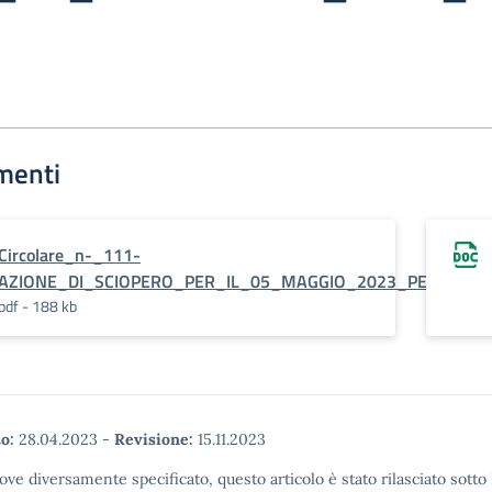
menti
Circolare_n-_111-
AZIONE_DI_SCIOPERO_PER_IL_05_MAGGIO_2023_PER_IL_P
pdf - 188 kb
o:
28.04.2023
-
Revisione:
15.11.2023
ove diversamente specificato, questo articolo è stato rilasciato sott