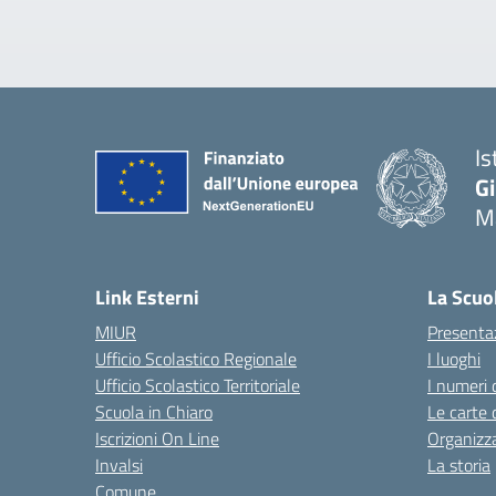
Is
G
Ma
— 
Link Esterni
La Scuo
MIUR
Presenta
Ufficio Scolastico Regionale
I luoghi
Ufficio Scolastico Territoriale
I numeri 
Scuola in Chiaro
Le carte 
Iscrizioni On Line
Organizz
Invalsi
La storia
Comune