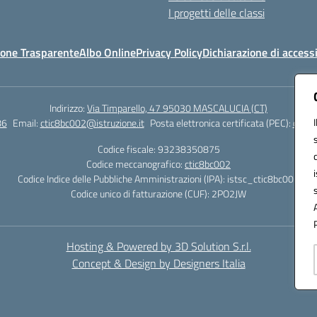
I progetti delle classi
one Trasparente
Albo Online
Privacy Policy
Dichiarazione di accessi
Indirizzo:
Via Timparello, 47 95030 MASCALUCIA (CT)
86
Email:
ctic8bc002@istruzione.it
Posta elettronica certificata (PEC):
ctic8
Codice fiscale: 93238350875
Codice meccanografico:
ctic8bc002
Codice Indice delle Pubbliche Amministrazioni (IPA): istsc_ctic8bc002
Codice unico di fatturazione (CUF): 2PO2JW
Hosting & Powered by 3D Solution S.r.l.
Concept & Design by Designers Italia