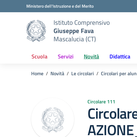
Vai ai contenuti
Vai al menu di navigazione
Vai al footer
Ministero dell'Istruzione e del Merito
Istituto Comprensivo
Giuseppe Fava
Mascalucia (CT)
Scuola
Servizi
Novità
Didattica
Home
Novità
Le circolari
Circolari per alun
Circolare 111
Circola
AZIONE