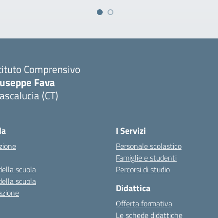
tituto Comprensivo
iuseppe Fava
scalucia (CT)
Visita la pagina iniziale della scuola
la
I Servizi
zione
Personale scolastico
Famiglie e studenti
della scuola
Percorsi di studio
della scuola
Didattica
azione
Offerta formativa
Le schede didattiche