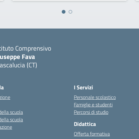
tituto Comprensivo
iuseppe Fava
scalucia (CT)
Visita la pagina iniziale della scuola
la
I Servizi
zione
Personale scolastico
Famiglie e studenti
della scuola
Percorsi di studio
della scuola
Didattica
azione
Offerta formativa