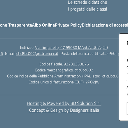
Le schede didattiche
I progetti delle classi
one Trasparente
Albo Online
Privacy Policy
Dichiarazione di accessi
Indirizzo:
Via Timparello, 47 95030 MASCALUCIA (CT)
86
Email:
ctic8bc002@istruzione.it
Posta elettronica certificata (PEC):
ctic8
Codice fiscale: 93238350875
Codice meccanografico:
ctic8bc002
Codice Indice delle Pubbliche Amministrazioni (IPA): istsc_ctic8bc002
Codice unico di fatturazione (CUF): 2PO2JW
Hosting & Powered by 3D Solution S.r.l.
Concept & Design by Designers Italia