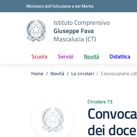
Vai ai contenuti
Vai al menu di navigazione
Vai al footer
Ministero dell'Istruzione e del Merito
Istituto Comprensivo
Giuseppe Fava
Mascalucia (CT)
Scuola
Servizi
Novità
Didattica
Home
Novità
Le circolari
Convocazione coll
Circolare 73
Convocaz
dei doce