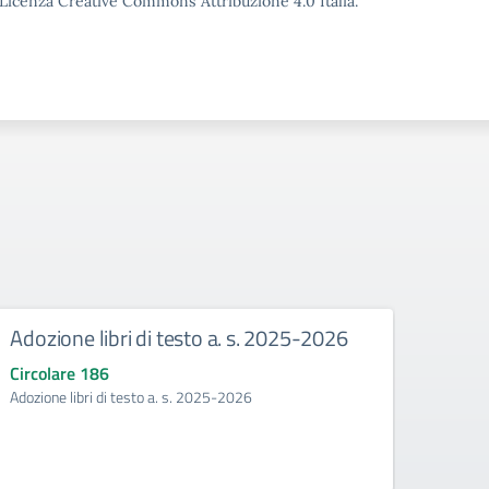
o Licenza Creative Commons Attribuzione 4.0 Italia.
Adozione libri di testo a. s. 2025-2026
Mani
Circolare 186
Circo
Adozione libri di testo a. s. 2025-2026
Manife