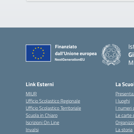
Is
G
Ma
— 
Link Esterni
La Scuo
MIUR
Presenta
Ufficio Scolastico Regionale
I luoghi
Ufficio Scolastico Territoriale
I numeri 
Scuola in Chiaro
Le carte 
Iscrizioni On Line
Organizz
Invalsi
La storia