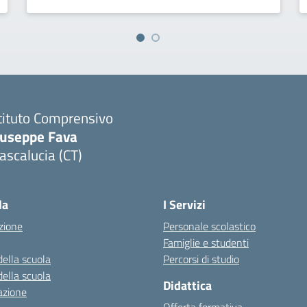
tituto Comprensivo
iuseppe Fava
scalucia (CT)
Visita la pagina iniziale della scuola
la
I Servizi
zione
Personale scolastico
Famiglie e studenti
della scuola
Percorsi di studio
della scuola
Didattica
azione