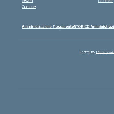
Invalsi
La storia
Comune
Amministrazione Trasparente
STORICO Amministrazi
Centralino:
09572774