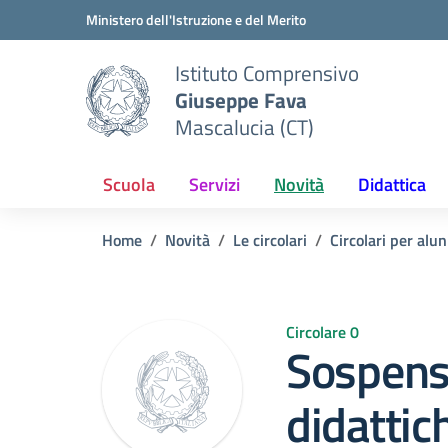
Vai ai contenuti
Vai al menu di navigazione
Vai al footer
Ministero dell'Istruzione e del Merito
Istituto Comprensivo
Giuseppe Fava
Mascalucia (CT)
Scuola
Servizi
Novità
Didattica
Home
Novità
Le circolari
Circolari per alun
Circolare 0
Sospensi
didattic