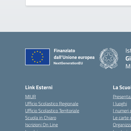
Is
G
Ma
— 
Link Esterni
La Scuo
MIUR
Presenta
Ufficio Scolastico Regionale
I luoghi
Ufficio Scolastico Territoriale
I numeri 
Scuola in Chiaro
Le carte 
Iscrizioni On Line
Organizz