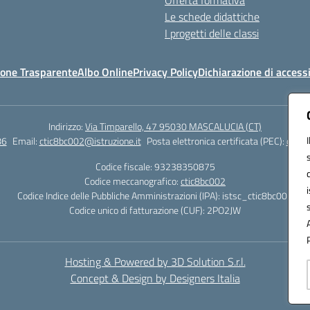
Offerta formativa
Le schede didattiche
I progetti delle classi
one Trasparente
Albo Online
Privacy Policy
Dichiarazione di accessi
Indirizzo:
Via Timparello, 47 95030 MASCALUCIA (CT)
86
Email:
ctic8bc002@istruzione.it
Posta elettronica certificata (PEC):
ctic8
Codice fiscale: 93238350875
Codice meccanografico:
ctic8bc002
Codice Indice delle Pubbliche Amministrazioni (IPA): istsc_ctic8bc002
Codice unico di fatturazione (CUF): 2PO2JW
Hosting & Powered by 3D Solution S.r.l.
Concept & Design by Designers Italia