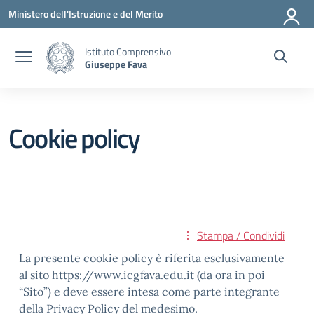
Vai ai contenuti
Vai al menu di navigazione
Vai al footer
Ministero dell'Istruzione e del Merito
Istituto Comprensivo
Giuseppe Fava
Cookie policy
Stampa / Condividi
La presente cookie policy è riferita esclusivamente
al sito https://www.icgfava.edu.it (da ora in poi
“Sito”) e deve essere intesa come parte integrante
della Privacy Policy del medesimo.