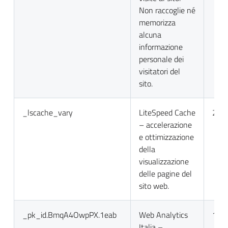
Non raccoglie né
memorizza
alcuna
informazione
personale dei
visitatori del
sito.
_lscache_vary
LiteSpeed Cache
2 gio
– accelerazione
e ottimizzazione
della
visualizzazione
delle pagine del
sito web.
_pk_id.BmqA4OwpPX.1eab
Web Analytics
13 m
Italia –