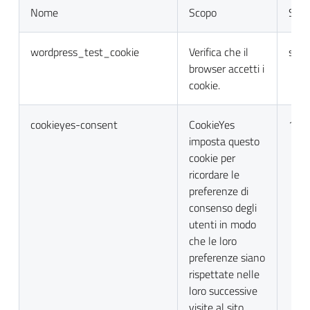
Nome
Scopo
Sca
wordpress_test_cookie
Verifica che il
sess
browser accetti i
cookie.
cookieyes-consent
CookieYes
1 a
imposta questo
cookie per
ricordare le
preferenze di
consenso degli
utenti in modo
che le loro
preferenze siano
rispettate nelle
loro successive
visite al sito.