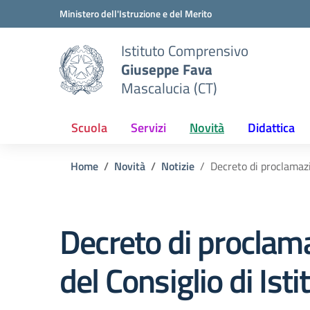
Vai ai contenuti
Vai al menu di navigazione
Vai al footer
Ministero dell'Istruzione e del Merito
Istituto Comprensivo
Giuseppe Fava
Mascalucia (CT)
Scuola
Servizi
Novità
Didattica
Home
Novità
Notizie
Decreto di proclamazi
Decreto di proclamaz
del Consiglio di Is