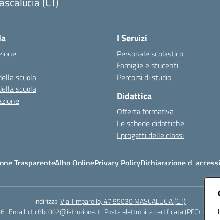
scalucia (CT)
Visita la pagina iniziale della scuola
la
I Servizi
zione
Personale scolastico
Famiglie e studenti
della scuola
Percorsi di studio
della scuola
Didattica
azione
Offerta formativa
Le schede didattiche
I progetti delle classi
one Trasparente
Albo Online
Privacy Policy
Dichiarazione di accessi
Indirizzo:
Via Timparello, 47 95030 MASCALUCIA (CT)
86
Email:
ctic8bc002@istruzione.it
Posta elettronica certificata (PEC):
ctic8