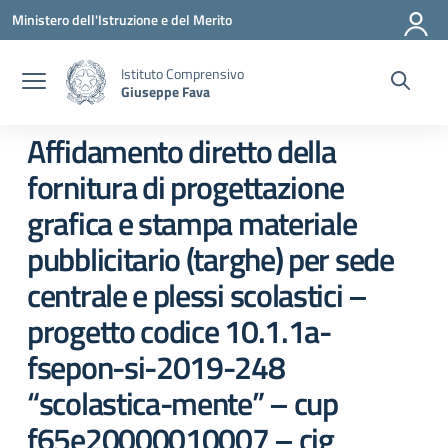
Vai ai contenuti
Vai al menu di navigazione
Vai al footer
Ministero dell'Istruzione e del Merito
Istituto Comprensivo
Giuseppe Fava
Affidamento diretto della
fornitura di progettazione
grafica e stampa materiale
pubblicitario (targhe) per sede
centrale e plessi scolastici –
progetto codice 10.1.1a-
fsepon-si-2019-248
“scolastica-mente” – cup
f65e20000010007 – cig