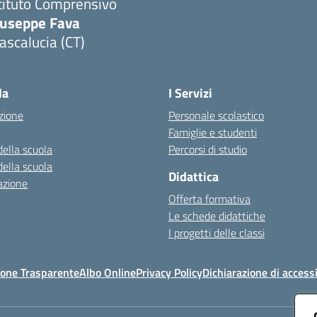
tituto Comprensivo
iuseppe Fava
scalucia (CT)
Visita la pagina iniziale della scuola
la
I Servizi
zione
Personale scolastico
Famiglie e studenti
della scuola
Percorsi di studio
della scuola
Didattica
azione
Offerta formativa
Le schede didattiche
I progetti delle classi
one Trasparente
Albo Online
Privacy Policy
Dichiarazione di accessi