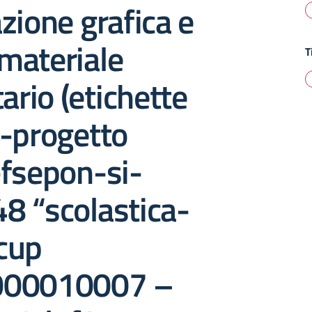
zione grafica e
materiale
T
ario (etichette
)-progetto
-fsepon-si-
8 “scolastica-
cup
000010007 –