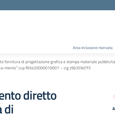
Area inclusione riservata
to fornitura di progettazione grafica e stampa materiale pubblicita
ica-mente” cup f65e20000010007 – cig z9b359d7f3
nto diretto
 di
A