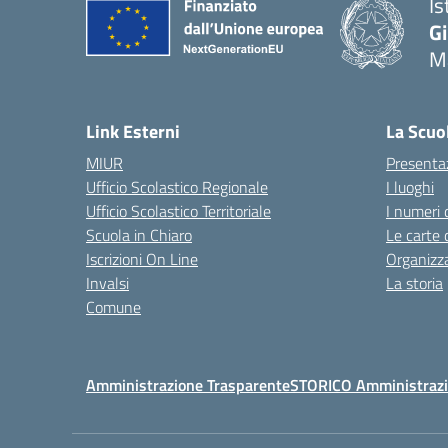
Is
G
Ma
— 
Link Esterni
La Scuo
MIUR
Presenta
Ufficio Scolastico Regionale
I luoghi
Ufficio Scolastico Territoriale
I numeri 
Scuola in Chiaro
Le carte 
Iscrizioni On Line
Organizz
Invalsi
La storia
Comune
Amministrazione Trasparente
STORICO Amministrazi