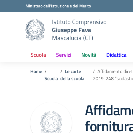
Vai ai contenuti
Vai al menu di navigazione
Vai al footer
Ministero dell'Istruzione e del Merito
Istituto Comprensivo
Giuseppe Fava
Mascalucia (CT)
Scuola
Servizi
Novità
Didattica
Home
Le carte
Affidamento diret
Scuola
della scuola
2019-248 “scolast
Affidame
fornitura