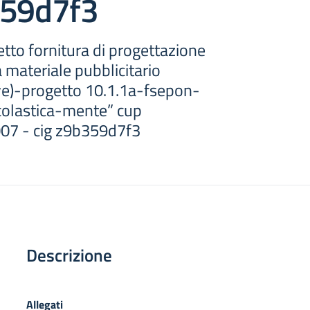
359d7f3
tto fornitura di progettazione
 materiale pubblicitario
ive)-progetto 10.1.1a-fsepon-
olastica-mente” cup
7 - cig z9b359d7f3
Descrizione
Allegati