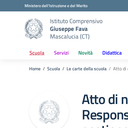
Vai ai contenuti
Vai al menu di navigazione
Vai al footer
Ministero dell'Istruzione e del Merito
Istituto Comprensivo
Giuseppe Fava
Mascalucia (CT)
Scuola
Servizi
Novità
Didattica
Home
Scuola
Le carte della scuola
Atto di
Atto di 
Responsa