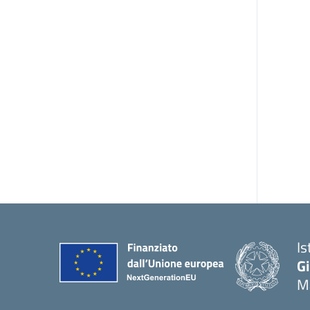
Is
G
Ma
— 