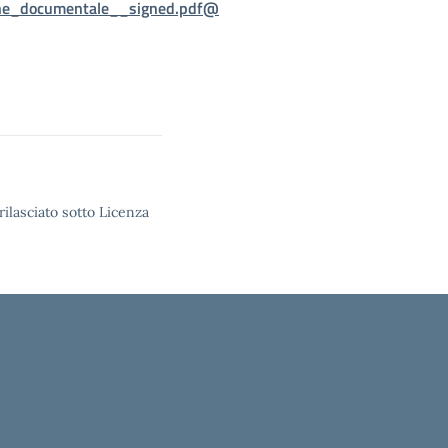
one_documentale__signed.pdf@
rilasciato sotto Licenza