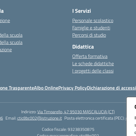
la
I Servizi
zione
Personale scolastico
Famiglie e studenti
della scuola
Percorsi di studio
della scuola
Didattica
azione
Offerta formativa
Le schede didattiche
I progetti delle classi
one Trasparente
Albo Online
Privacy Policy
Dichiarazione di accessi
Indirizzo:
Via Timparello, 47 95030 MASCALUCIA (CT)
86
Email:
ctic8bc002@istruzione.it
Posta elettronica certificata (PEC):
ctic8
Codice fiscale: 93238350875
Codice meccanografico:
ctic8bc002