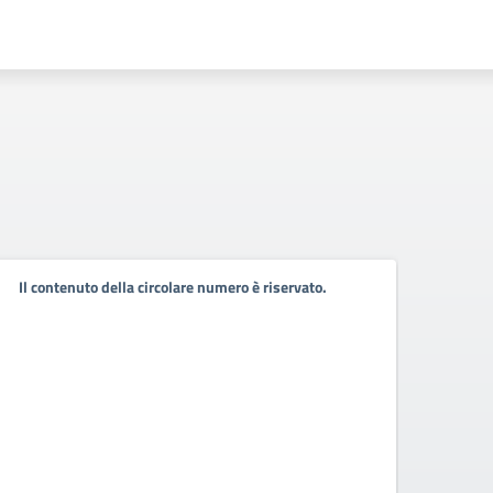
Pubb
Il contenuto della circolare numero è riservato.
pers
Pubbli
2021-