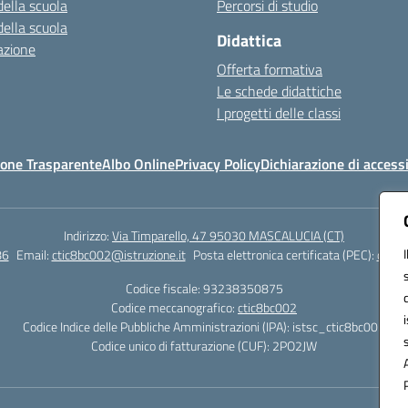
della scuola
Percorsi di studio
della scuola
Didattica
azione
Offerta formativa
Le schede didattiche
I progetti delle classi
one Trasparente
Albo Online
Privacy Policy
Dichiarazione di accessi
Indirizzo:
Via Timparello, 47 95030 MASCALUCIA (CT)
86
Email:
ctic8bc002@istruzione.it
Posta elettronica certificata (PEC):
ctic8
Codice fiscale: 93238350875
Codice meccanografico:
ctic8bc002
Codice Indice delle Pubbliche Amministrazioni (IPA): istsc_ctic8bc002
Codice unico di fatturazione (CUF): 2PO2JW