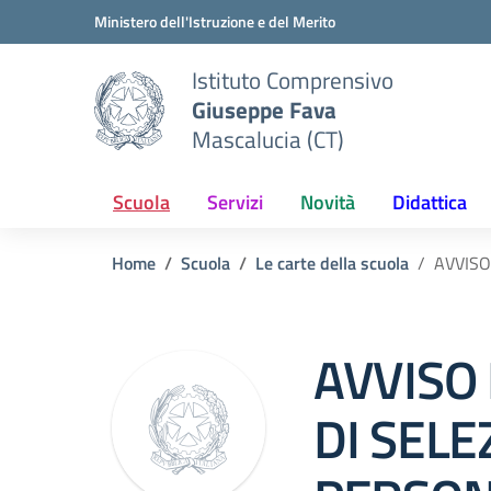
Vai ai contenuti
Vai al menu di navigazione
Vai al footer
Ministero dell'Istruzione e del Merito
Istituto Comprensivo
Giuseppe Fava
Mascalucia (CT)
Scuola
Servizi
Novità
Didattica
Home
Scuola
Le carte della scuola
AVVISO
AVVISO
DI SELE