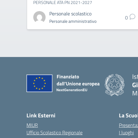
PERSONALE ATA PN 2021-2027
Personale scolastico
0
Personale amministrativo
Is
G
Ma
— 
Link Esterni
La Scuo
MIUR
Presenta
Ufficio Scolastico Regionale
I luoghi