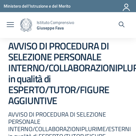
Vai ai contenuti
Vai al menu di navigazione
Vai al footer
Ministero dell'Istruzione e del Merito
Istituto Comprensivo
Giuseppe Fava
AVVISO DI PROCEDURA DI
SELEZIONE PERSONALE
INTERNO/COLLABORAZIONIPLU
in qualità di
ESPERTO/TUTOR/FIGURE
AGGIUNTIVE
AVVISO DI PROCEDURA DI SELEZIONE
PERSONALE
INTERNO/COLLABORAZIONIPLURIME/ESTERNI