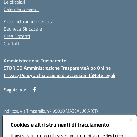
Le circolari
Calendario eventi
Area inclusione riservata
Bacheca Sindacale
Area Docenti
Contatti
Amministrazione Trasparente
STORICO Amministrazione Trasparente
Albo Online
Privacy Policy
Dichiarazione di accessibilità
Note legali
Seguici su:
Indirizzo:
Via Timparello, 47 95030 MASCALUCIA (CT)
Centralino:
0957277486
Email:
ctic8bc002@istruzione.it
Posta elettronica certificata (PEC):
Cookies e altri strumenti di tracciamento
ctic8bc002@pec.istruzione.it
Codice fiscale: 93238350875
Il nostro Istituto non utilizza strumenti di profilazione degli utenti -