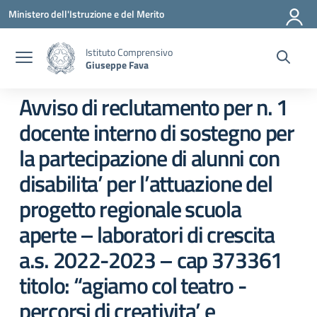
Vai ai contenuti
Vai al menu di navigazione
Vai al footer
Ministero dell'Istruzione e del Merito
Istituto Comprensivo
Giuseppe Fava
Avviso di reclutamento per n. 1
docente interno di sostegno per
la partecipazione di alunni con
disabilita’ per l’attuazione del
progetto regionale scuola
aperte – laboratori di crescita
a.s. 2022-2023 – cap 373361
titolo: “agiamo col teatro -
percorsi di creativita’ e