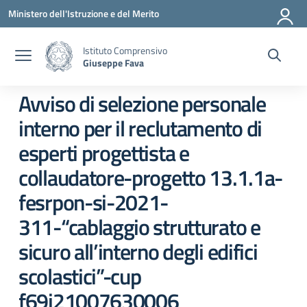
Vai ai contenuti
Vai al menu di navigazione
Vai al footer
Ministero dell'Istruzione e del Merito
Istituto Comprensivo
Giuseppe Fava
Avviso di selezione personale
interno per il reclutamento di
esperti progettista e
collaudatore-progetto 13.1.1a-
fesrpon-si-2021-
311-“cablaggio strutturato e
sicuro all’interno degli edifici
scolastici”-cup
f69j21007630006