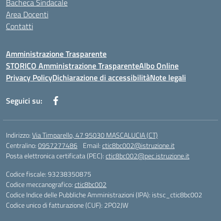
Bacheca Sindacale
Area Docenti
Contatti
Amministrazione Trasparente
STORICO Amministrazione Trasparente
Albo Online
Privacy Policy
Dichiarazione di accessibilità
Note legali
Seguici su:
Indirizzo:
Via Timparello, 47 95030 MASCALUCIA (CT)
Centralino:
0957277486
Email:
ctic8bc002@istruzione.it
Posta elettronica certificata (PEC):
ctic8bc002@pec.istruzione.it
Codice fiscale: 93238350875
Codice meccanografico:
ctic8bc002
Codice Indice delle Pubbliche Amministrazioni (IPA): istsc_ctic8bc002
Codice unico di fatturazione (CUF): 2PO2JW