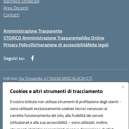
Bacheca Sindacale
Area Docenti
Contatti
Amministrazione Trasparente
STORICO Amministrazione Trasparente
Albo Online
Privacy Policy
Dichiarazione di accessibilità
Note legali
Seguici su:
Indirizzo:
Via Timparello, 47 95030 MASCALUCIA (CT)
Centralino:
0957277486
Email:
ctic8bc002@istruzione.it
Posta elettronica certificata (PEC):
Cookies e altri strumenti di tracciamento
ctic8bc002@pec.istruzione.it
Codice fiscale: 93238350875
Il nostro Istituto non utilizza strumenti di profilazione degli utenti -
Codice meccanografico:
ctic8bc002
sono utilizzati esclusivamente cookies tecnici necessari al
Codice Indice delle Pubbliche Amministrazioni (IPA): istsc_ctic8bc002
corretto funzionamento del sito, alla fruibilità dei servizi
Codice unico di fatturazione (CUF): 2PO2JW
istituzionali e alla sua accessibilità – sono utilizzati, inoltre,