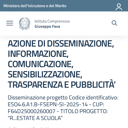
Vai ai contenuti
Vai al menu di navigazione
Vai al footer
Ministero dell'Istruzione e del Merito
Istituto Comprensivo
Giuseppe Fava
AZIONE DI DISSEMINAZIONE,
INFORMAZIONE,
COMUNICAZIONE,
SENSIBILIZZAZIONE,
TRASPARENZA E PUBBLICITÀ’
Disseminazione progetto Codice identificativo:
ESO4.6.A1.B-FSEPN-SI-2025-14 - CUP:
F64D25000260007 - TITOLO PROGETTO:
“R...ESTATE A SCUOLA”