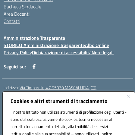
Bacheca Sindacale
Area Docenti
Contatti
Amministrazione Trasparente
STORICO Amministrazione Trasparente
Albo Online
Privacy Policy
Dichiarazione di accessibilità
Note legali
Seguici su:
Indirizzo:
Via Timparello, 47 95030 MASCALUCIA (CT)
Centralino:
0957277486
Email:
ctic8bc002@istruzione.it
Posta elettronica certificata (PEC):
Cookies e altri strumenti di tracciamento
ctic8bc002@pec.istruzione.it
Codice fiscale: 93238350875
Il nostro Istituto non utilizza strumenti di profilazione degli utenti -
Codice meccanografico:
ctic8bc002
sono utilizzati esclusivamente cookies tecnici necessari al
Codice Indice delle Pubbliche Amministrazioni (IPA): istsc_ctic8bc002
corretto funzionamento del sito, alla fruibilità dei servizi
Codice unico di fatturazione (CUF): 2PO2JW
istituzionali e alla sua accessibilità – sono utilizzati, inoltre,