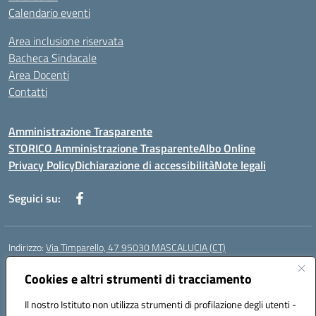
Calendario eventi
Area inclusione riservata
Bacheca Sindacale
Area Docenti
Contatti
Amministrazione Trasparente
STORICO Amministrazione Trasparente
Albo Online
Privacy Policy
Dichiarazione di accessibilità
Note legali
Seguici su:
Indirizzo:
Via Timparello, 47 95030 MASCALUCIA (CT)
Centralino:
0957277486
Email:
ctic8bc002@istruzione.it
Posta elettronica certificata (PEC):
Cookies e altri strumenti di tracciamento
ctic8bc002@pec.istruzione.it
Codice fiscale: 93238350875
Il nostro Istituto non utilizza strumenti di profilazione degli utenti -