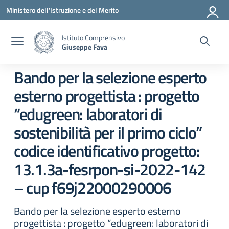
Vai ai contenuti
Vai al menu di navigazione
Vai al footer
Ministero dell'Istruzione e del Merito
Istituto Comprensivo
Giuseppe Fava
Bando per la selezione esperto
esterno progettista : progetto
“edugreen: laboratori di
sostenibilità per il primo ciclo”
codice identificativo progetto:
13.1.3a-fesrpon-si-2022-142
– cup f69j22000290006
Bando per la selezione esperto esterno
progettista : progetto “edugreen: laboratori di