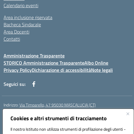
Calendario eventi
Area inclusione riservata
Bacheca Sindacale
Area Docenti
Contatti
Amministrazione Trasparente
STORICO Amministrazione Trasparente
Albo Online
Privacy Policy
Dichiarazione di accessibilità
Note legali
Seguici su:
Indirizzo:
Via Timparello, 47 95030 MASCALUCIA (CT)
Centralino:
0957277486
Email:
ctic8bc002@istruzione.it
Posta elettronica certificata (PEC):
Cookies e altri strumenti di tracciamento
ctic8bc002@pec.istruzione.it
Codice fiscale: 93238350875
Il nostro Istituto non utilizza strumenti di profilazione degli utenti -