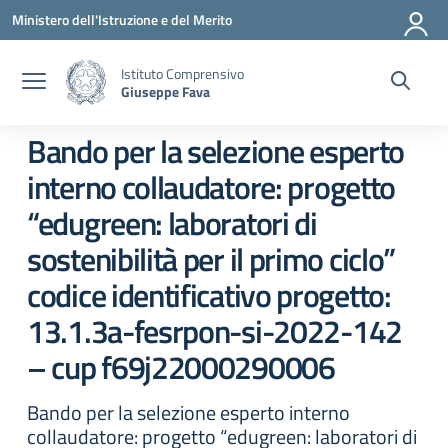
Vai ai contenuti
Vai al menu di navigazione
Vai al footer
Ministero dell'Istruzione e del Merito
Istituto Comprensivo
Giuseppe Fava
Bando per la selezione esperto
interno collaudatore: progetto
“edugreen: laboratori di
sostenibilità per il primo ciclo”
codice identificativo progetto:
13.1.3a-fesrpon-si-2022-142
– cup f69j22000290006
Bando per la selezione esperto interno
collaudatore: progetto “edugreen: laboratori di