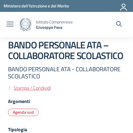
Vai ai contenuti
Vai al menu di navigazione
Vai al footer
Ministero dell'Istruzione e del Merito
Istituto Comprensivo
Giuseppe Fava
BANDO PERSONALE ATA –
COLLABORATORE SCOLASTICO
BANDO PERSONALE ATA - COLLABORATORE
SCOLASTICO
Stampa / Condividi
Argomenti
Agenda sud
Tipologia