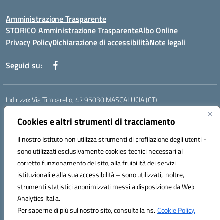
Amministrazione Trasparente
STORICO Amministrazione Trasparente
Albo Online
Privacy Policy
Dichiarazione di accessibilità
Note legali
Seguici su:
Indirizzo:
Via Timparello, 47 95030 MASCALUCIA (CT)
Centralino:
0957277486
Email:
ctic8bc002@istruzione.it
Posta elettronica certificata (PEC):
Cookies e altri strumenti di tracciamento
ctic8bc002@pec.istruzione.it
Codice fiscale: 93238350875
Il nostro Istituto non utilizza strumenti di profilazione degli utenti -
Codice meccanografico:
ctic8bc002
sono utilizzati esclusivamente cookies tecnici necessari al
Codice Indice delle Pubbliche Amministrazioni (IPA): istsc_ctic8bc002
corretto funzionamento del sito, alla fruibilità dei servizi
Codice unico di fatturazione (CUF): 2PO2JW
istituzionali e alla sua accessibilità – sono utilizzati, inoltre,
strumenti statistici anonimizzati messi a disposizione da Web
Analytics Italia.
Hosting & Powered by 3D Solution S.r.l.
Per saperne di più sul nostro sito, consulta la ns.
Cookie Policy.
Concept & Design by Designers Italia