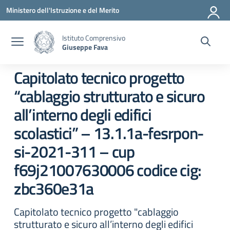
Vai ai contenuti
Vai al menu di navigazione
Vai al footer
Ministero dell'Istruzione e del Merito
Istituto Comprensivo
Giuseppe Fava
Capitolato tecnico progetto
“cablaggio strutturato e sicuro
all’interno degli edifici
scolastici” – 13.1.1a-fesrpon-
si-2021-311 – cup
f69j21007630006 codice cig:
zbc360e31a
Capitolato tecnico progetto "cablaggio
strutturato e sicuro all’interno degli edifici