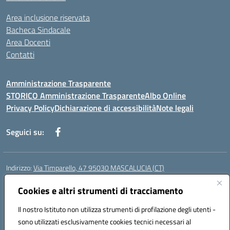
Area inclusione riservata
Bacheca Sindacale
Area Docenti
Contatti
Amministrazione Trasparente
STORICO Amministrazione Trasparente
Albo Online
Privacy Policy
Dichiarazione di accessibilità
Note legali
Seguici su:
Indirizzo:
Via Timparello, 47 95030 MASCALUCIA (CT)
Centralino:
0957277486
Email:
ctic8bc002@istruzione.it
Posta elettronica certificata (PEC):
Cookies e altri strumenti di tracciamento
ctic8bc002@pec.istruzione.it
Codice fiscale: 93238350875
Il nostro Istituto non utilizza strumenti di profilazione degli utenti -
Codice meccanografico:
ctic8bc002
sono utilizzati esclusivamente cookies tecnici necessari al
Codice Indice delle Pubbliche Amministrazioni (IPA): istsc_ctic8bc002