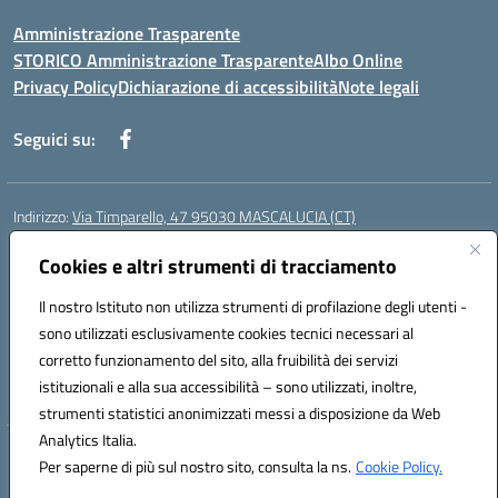
Amministrazione Trasparente
STORICO Amministrazione Trasparente
Albo Online
Privacy Policy
Dichiarazione di accessibilità
Note legali
Seguici su:
Indirizzo:
Via Timparello, 47 95030 MASCALUCIA (CT)
Centralino:
0957277486
Email:
ctic8bc002@istruzione.it
Posta elettronica certificata (PEC):
Cookies e altri strumenti di tracciamento
ctic8bc002@pec.istruzione.it
Codice fiscale: 93238350875
Il nostro Istituto non utilizza strumenti di profilazione degli utenti -
Codice meccanografico:
ctic8bc002
sono utilizzati esclusivamente cookies tecnici necessari al
Codice Indice delle Pubbliche Amministrazioni (IPA): istsc_ctic8bc002
corretto funzionamento del sito, alla fruibilità dei servizi
Codice unico di fatturazione (CUF): 2PO2JW
istituzionali e alla sua accessibilità – sono utilizzati, inoltre,
strumenti statistici anonimizzati messi a disposizione da Web
Analytics Italia.
Hosting & Powered by 3D Solution S.r.l.
Per saperne di più sul nostro sito, consulta la ns.
Cookie Policy.
Concept & Design by Designers Italia