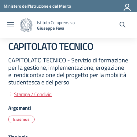
Vai ai contenuti
Vai al menu di navigazione
Vai al footer
Ministero dell'Istruzione e del Merito
Istituto Comprensivo
Giuseppe Fava
CAPITOLATO TECNICO
CAPITOLATO TECNICO - Servizio di formazione
per la gestione, implementazione, erogazione
e rendicontazione del progetto per la mobilità
studentesca e del perso
Stampa / Condividi
Argomenti
Erasmus