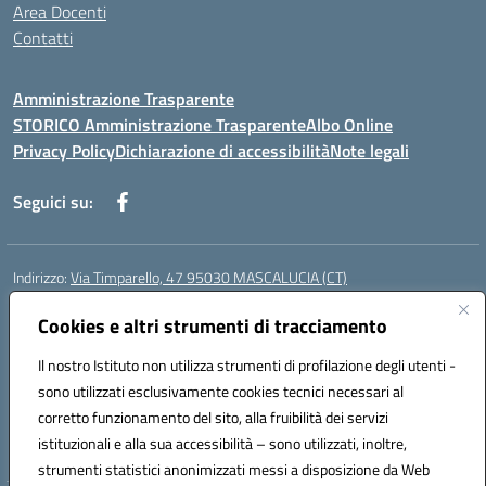
Area Docenti
Contatti
Amministrazione Trasparente
STORICO Amministrazione Trasparente
Albo Online
Privacy Policy
Dichiarazione di accessibilità
Note legali
Seguici su:
Indirizzo:
Via Timparello, 47 95030 MASCALUCIA (CT)
Centralino:
0957277486
Email:
ctic8bc002@istruzione.it
Posta elettronica certificata (PEC):
Cookies e altri strumenti di tracciamento
ctic8bc002@pec.istruzione.it
Codice fiscale: 93238350875
Il nostro Istituto non utilizza strumenti di profilazione degli utenti -
Codice meccanografico:
ctic8bc002
sono utilizzati esclusivamente cookies tecnici necessari al
Codice Indice delle Pubbliche Amministrazioni (IPA): istsc_ctic8bc002
corretto funzionamento del sito, alla fruibilità dei servizi
Codice unico di fatturazione (CUF): 2PO2JW
istituzionali e alla sua accessibilità – sono utilizzati, inoltre,
strumenti statistici anonimizzati messi a disposizione da Web