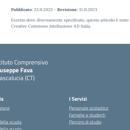
Pubblicato:
23.11.2022
-
Revisione:
15.11.2023
Eccetto dove diversamente specificato, questo articolo è stato 
Creative Commons Attribuzione 4.0 Italia.
tituto Comprensivo
iuseppe Fava
scalucia (CT)
Visita la pagina iniziale della scuola
la
I Servizi
zione
Personale scolastico
Famiglie e studenti
della scuola
Percorsi di studio
della scuola