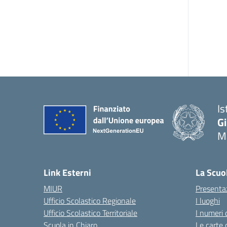
Is
G
Ma
— 
Link Esterni
La Scuo
MIUR
Presenta
Ufficio Scolastico Regionale
I luoghi
Ufficio Scolastico Territoriale
I numeri 
Scuola in Chiaro
Le carte 