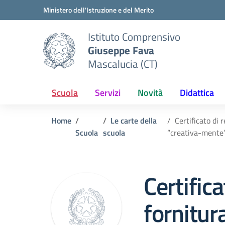
Vai ai contenuti
Vai al menu di navigazione
Vai al footer
Ministero dell'Istruzione e del Merito
Istituto Comprensivo
Giuseppe Fava
Mascalucia (CT)
Scuola
Servizi
Novità
Didattica
Home
Le carte della
Certificato di 
Scuola
scuola
“creativa-ment
Certifica
fornitur