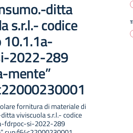
onsumo.-ditta
a s.r.l.- codice
T
 10.1.1a-
si-2022-289
va-mente”
4c22000230001
golare fornitura di materiale di
itta viviscuola s.r.l.- codice
1a-fdrpoc-si-2022-289
e” cup:f64c22000230001