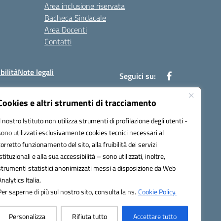
Area inclusione riservata
Bacheca Sindacale
Area Docenti
Contatti
bilità
Note legali
Seguici su:
Cookies e altri strumenti di tracciamento
Il nostro Istituto non utilizza strumenti di profilazione degli utenti -
bc002@pec.istruzione.it
sono utilizzati esclusivamente cookies tecnici necessari al
corretto funzionamento del sito, alla fruibilità dei servizi
istituzionali e alla sua accessibilità – sono utilizzati, inoltre,
strumenti statistici anonimizzati messi a disposizione da Web
Analytics Italia.
Per saperne di più sul nostro sito, consulta la ns.
Cookie Policy.
Personalizza
Rifiuta tutto
Accettare tutto