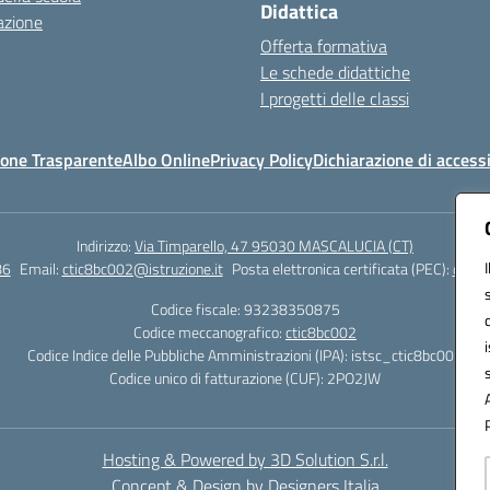
Didattica
azione
Offerta formativa
Le schede didattiche
I progetti delle classi
one Trasparente
Albo Online
Privacy Policy
Dichiarazione di accessi
Indirizzo:
Via Timparello, 47 95030 MASCALUCIA (CT)
86
Email:
ctic8bc002@istruzione.it
Posta elettronica certificata (PEC):
ctic8
Codice fiscale: 93238350875
Codice meccanografico:
ctic8bc002
Codice Indice delle Pubbliche Amministrazioni (IPA): istsc_ctic8bc002
Codice unico di fatturazione (CUF): 2PO2JW
Hosting & Powered by 3D Solution S.r.l.
Concept & Design by Designers Italia