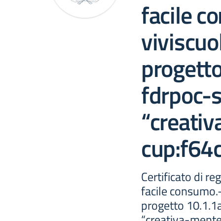
facile c
viviscuol
progetto
fdrpoc-
“creati
cup:f6
Certificato di re
facile consumo.-d
progetto 10.1.
“creativa-ment