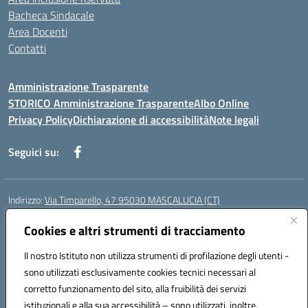
Bacheca Sindacale
Area Docenti
Contatti
Amministrazione Trasparente
STORICO Amministrazione Trasparente
Albo Online
Privacy Policy
Dichiarazione di accessibilità
Note legali
Seguici su:
Indirizzo:
Via Timparello, 47 95030 MASCALUCIA (CT)
Centralino:
0957277486
Email:
ctic8bc002@istruzione.it
Posta elettronica certificata (PEC):
Cookies e altri strumenti di tracciamento
ctic8bc002@pec.istruzione.it
Codice fiscale: 93238350875
Il nostro Istituto non utilizza strumenti di profilazione degli utenti -
Codice meccanografico:
ctic8bc002
sono utilizzati esclusivamente cookies tecnici necessari al
Codice Indice delle Pubbliche Amministrazioni (IPA): istsc_ctic8bc002
corretto funzionamento del sito, alla fruibilità dei servizi
Codice unico di fatturazione (CUF): 2PO2JW
istituzionali e alla sua accessibilità – sono utilizzati, inoltre,