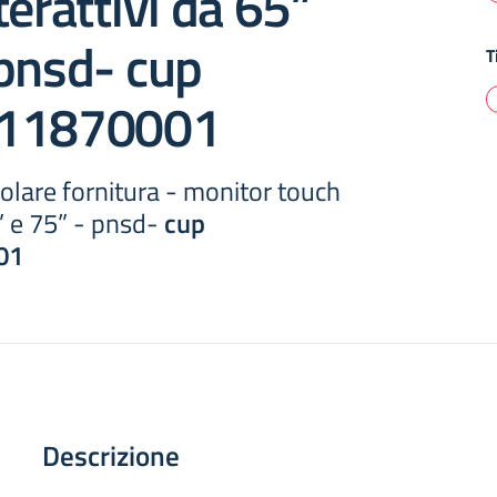
terattivi da 65”
 pnsd-
cup
T
011870001
egolare fornitura - monitor touch
5” e 75” - pnsd-
cup
01
Descrizione