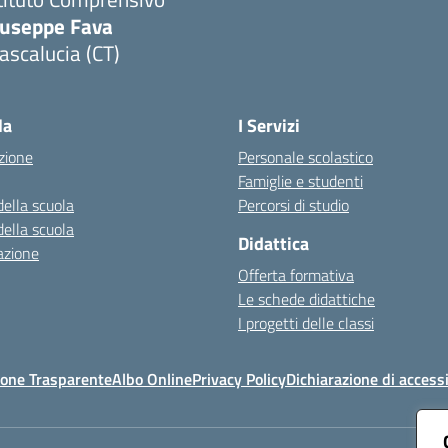
iuseppe Fava
scalucia (CT)
Visita la pagina iniziale della scuola
la
I Servizi
zione
Personale scolastico
Famiglie e studenti
della scuola
Percorsi di studio
della scuola
Didattica
azione
Offerta formativa
Le schede didattiche
I progetti delle classi
one Trasparente
Albo Online
Privacy Policy
Dichiarazione di accessi