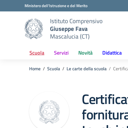
Vai ai contenuti
Vai al menu di navigazione
Vai al footer
Ministero dell'Istruzione e del Merito
Istituto Comprensivo
Giuseppe Fava
Mascalucia (CT)
Scuola
Servizi
Novità
Didattica
Home
Scuola
Le carte della scuola
Certifi
Certifica
fornitur