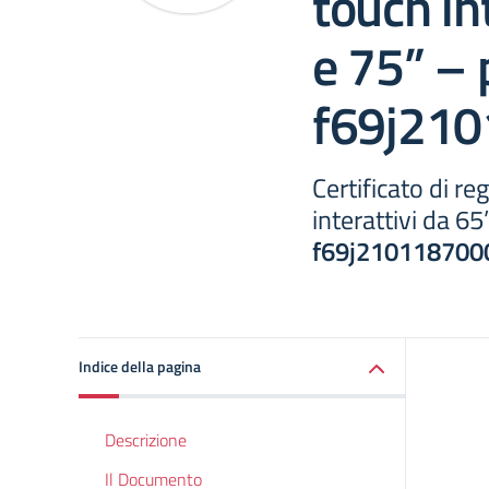
touch in
e 75” –
f69j21
Certificato di r
interattivi da 6
f69j210118700
Indice della pagina
Descrizione
Il Documento