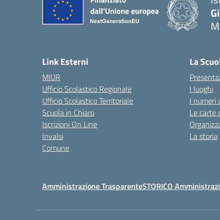
G
Ma
— 
Link Esterni
La Scuo
MIUR
Presenta
Ufficio Scolastico Regionale
I luoghi
Ufficio Scolastico Territoriale
I numeri 
Scuola in Chiaro
Le carte 
Iscrizioni On Line
Organizz
Invalsi
La storia
Comune
Amministrazione Trasparente
STORICO Amministrazi