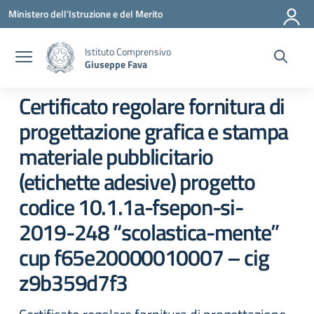
Vai ai contenuti
Vai al menu di navigazione
Vai al footer
Ministero dell'Istruzione e del Merito
Istituto Comprensivo
Giuseppe Fava
Certificato regolare fornitura di
progettazione grafica e stampa
materiale pubblicitario
(etichette adesive) progetto
codice 10.1.1a-fsepon-si-
2019-248 “scolastica-mente”
cup f65e20000010007 – cig
z9b359d7f3