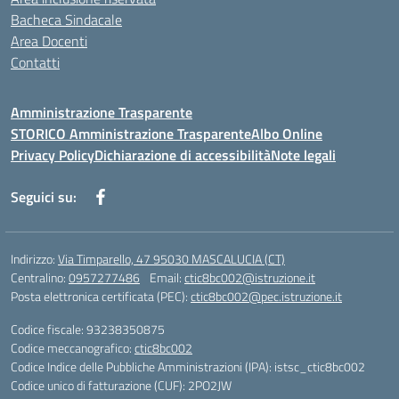
Bacheca Sindacale
Area Docenti
Contatti
Amministrazione Trasparente
STORICO Amministrazione Trasparente
Albo Online
Privacy Policy
Dichiarazione di accessibilità
Note legali
Seguici su:
Indirizzo:
Via Timparello, 47 95030 MASCALUCIA (CT)
Centralino:
0957277486
Email:
ctic8bc002@istruzione.it
Posta elettronica certificata (PEC):
ctic8bc002@pec.istruzione.it
Codice fiscale: 93238350875
Codice meccanografico:
ctic8bc002
Codice Indice delle Pubbliche Amministrazioni (IPA): istsc_ctic8bc002
Codice unico di fatturazione (CUF): 2PO2JW