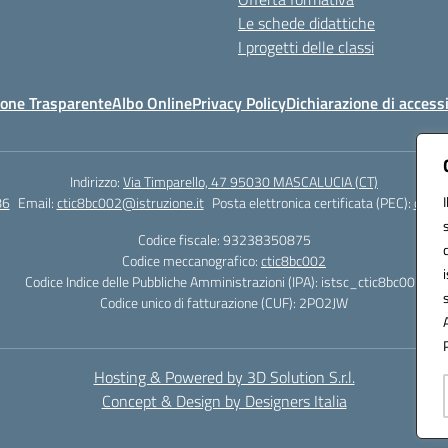
Le schede didattiche
I progetti delle classi
one Trasparente
Albo Online
Privacy Policy
Dichiarazione di accessi
Indirizzo:
Via Timparello, 47 95030 MASCALUCIA (CT)
86
Email:
ctic8bc002@istruzione.it
Posta elettronica certificata (PEC):
ctic8
Codice fiscale: 93238350875
Codice meccanografico:
ctic8bc002
Codice Indice delle Pubbliche Amministrazioni (IPA): istsc_ctic8bc002
Codice unico di fatturazione (CUF): 2PO2JW
Hosting & Powered by 3D Solution S.r.l.
Concept & Design by Designers Italia