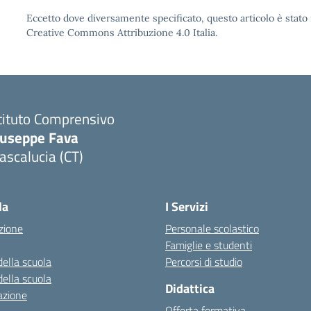
Eccetto dove diversamente specificato, questo articolo è stato 
Creative Commons Attribuzione 4.0 Italia.
tituto Comprensivo
iuseppe Fava
scalucia (CT)
Visita la pagina iniziale della scuola
la
I Servizi
zione
Personale scolastico
Famiglie e studenti
della scuola
Percorsi di studio
della scuola
Didattica
azione
Offerta formativa