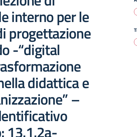
lezione di
e interno per le
 di progettazione
T
o -“digital
trasformazione
nella didattica e
anizzazione” –
dentificativo
: 13.1.2a-