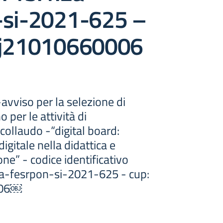
-si-2021-625 –
9j21010660006
-avviso per la selezione di
 per le attività di
collaudo -“digital board:
igitale nella didattica e
one” - codice identificativo
2a-fesrpon-si-2021-625 - cup:
006￼