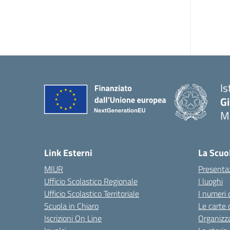
Is
G
Ma
— 
Link Esterni
La Scuo
MIUR
Presenta
Ufficio Scolastico Regionale
I luoghi
Ufficio Scolastico Territoriale
I numeri 
Scuola in Chiaro
Le carte 
Iscrizioni On Line
Organizz