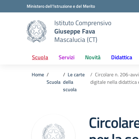
Vai ai contenuti
Vai al menu di navigazione
Vai al footer
Ministero dell'Istruzione e del Merito
Istituto Comprensivo
Giuseppe Fava
Mascalucia (CT)
Scuola
Servizi
Novità
Didattica
Home
Le carte
Circolare n. 206-avvi
Scuola
della
digitale nella didatti
scuola
Circolar