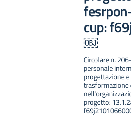
fesrpon
cup: f6
￼
Circolare n. 206
personale interno
progettazione e 
trasformazione d
nell'organizzazi
progetto: 13.1.
f69j21010660