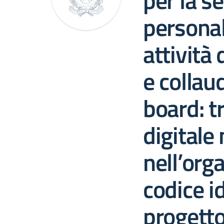
per la se
personal
attività
e collaud
board: 
digitale 
nell’org
codice i
progetto