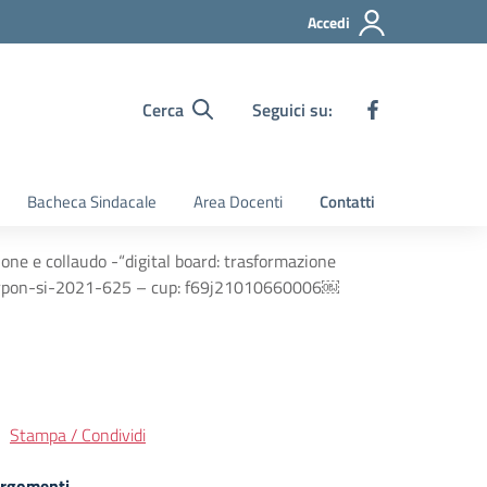
Accedi
Cerca
Seguici su:
Bacheca Sindacale
Area Docenti
Contatti
zione e collaudo -“digital board: trasformazione
2a-fesrpon-si-2021-625 – cup: f69j21010660006￼
Stampa / Condividi
rgomenti