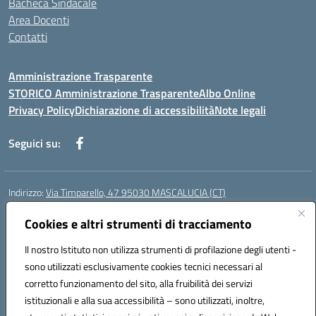
Bacheca Sindacale
Area Docenti
Contatti
Amministrazione Trasparente
STORICO Amministrazione Trasparente
Albo Online
Privacy Policy
Dichiarazione di accessibilità
Note legali
Seguici su:
Indirizzo:
Via Timparello, 47 95030 MASCALUCIA (CT)
Centralino:
0957277486
Email:
ctic8bc002@istruzione.it
Posta elettronica certificata (PEC):
Cookies e altri strumenti di tracciamento
ctic8bc002@pec.istruzione.it
Codice fiscale: 93238350875
Il nostro Istituto non utilizza strumenti di profilazione degli utenti -
Codice meccanografico:
ctic8bc002
sono utilizzati esclusivamente cookies tecnici necessari al
Codice Indice delle Pubbliche Amministrazioni (IPA): istsc_ctic8bc002
corretto funzionamento del sito, alla fruibilità dei servizi
Codice unico di fatturazione (CUF): 2PO2JW
istituzionali e alla sua accessibilità – sono utilizzati, inoltre,