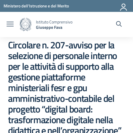
Vai ai contenuti
Vai al menu di navigazione
Vai al footer
Ministero dell'Istruzione e del Merito
Istituto Comprensivo
Giuseppe Fava
Circolare n. 207-avviso per la
selezione di personale interno
per le attività di supporto alla
gestione piattaforme
ministeriali fesr e gpu
amministrativo-contabile del
progetto “digital board:
trasformazione digitale nella
didattica e nell’organizzazione”