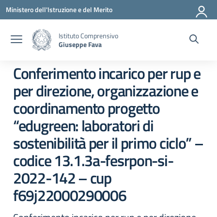
Vai ai contenuti
Vai al menu di navigazione
Vai al footer
Ministero dell'Istruzione e del Merito
Istituto Comprensivo
Giuseppe Fava
Conferimento incarico per rup e
per direzione, organizzazione e
coordinamento progetto
“edugreen: laboratori di
sostenibilità per il primo ciclo” –
codice 13.1.3a-fesrpon-si-
2022-142 – cup
f69j22000290006