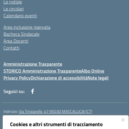
Le notizie
Le circolari
Calendario eventi
Area inclusione riservata
Bacheca Sindacale
Area Docenti
Contatti
Amministrazione Trasparente
STORICO Amministrazione Trasparente
Albo Online
Privacy Policy
Dichiarazione di accessibilità
Note legali
Seguici su:
Indirizzo:
Via Timparello, 47 95030 MASCALUCIA (CT)
Centralino:
0957277486
Email:
ctic8bc002@istruzione.it
Posta elettronica certificata (PEC):
Cookies e altri strumenti di tracciamento
ctic8bc002@pec.istruzione.it