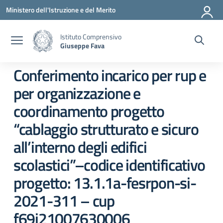
Vai ai contenuti
Vai al menu di navigazione
Vai al footer
Ministero dell'Istruzione e del Merito
Istituto Comprensivo
Giuseppe Fava
Conferimento incarico per rup e
per organizzazione e
coordinamento progetto
“cablaggio strutturato e sicuro
all’interno degli edifici
scolastici”–codice identificativo
progetto: 13.1.1a-fesrpon-si-
2021-311 – cup
f69j21007630006