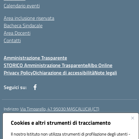
Calendario eventi
Area inclusione riservata
Bacheca Sindacale
Area Docenti
Contatti
Amministrazione Trasparente
STORICO Amministrazione Trasparente
Albo Online
Privacy Policy
Dichiarazione di accessibilità
Note legali
Seguici su:
Indirizzo:
Via Timparello, 47 95030 MASCALUCIA (CT)
Centralino:
0957277486
Email:
ctic8bc002@istruzione.it
Posta elettronica certificata (PEC):
Cookies e altri strumenti di tracciamento
ctic8bc002@pec.istruzione.it
Codice fiscale: 93238350875
Il nostro Istituto non utilizza strumenti di profilazione degli utenti -