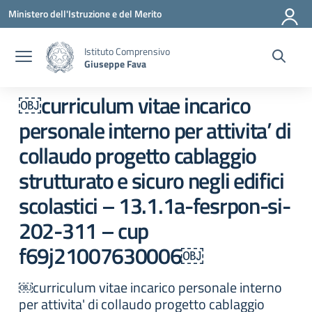
Vai ai contenuti
Vai al menu di navigazione
Vai al footer
Ministero dell'Istruzione e del Merito
Istituto Comprensivo
Giuseppe Fava
￼curriculum vitae incarico
personale interno per attivita’ di
collaudo progetto cablaggio
strutturato e sicuro negli edifici
scolastici – 13.1.1a-fesrpon-si-
202-311 – cup
f69j21007630006￼
￼curriculum vitae incarico personale interno
per attivita' di collaudo progetto cablaggio