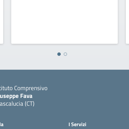
tituto Comprensivo
iuseppe Fava
scalucia (CT)
Visita la pagina iniziale della scuola
la
I Servizi