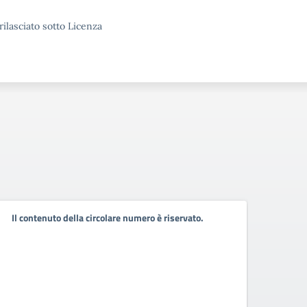
rilasciato sotto Licenza
Pubb
Il contenuto della circolare numero è riservato.
pers
Pubbli
2021-