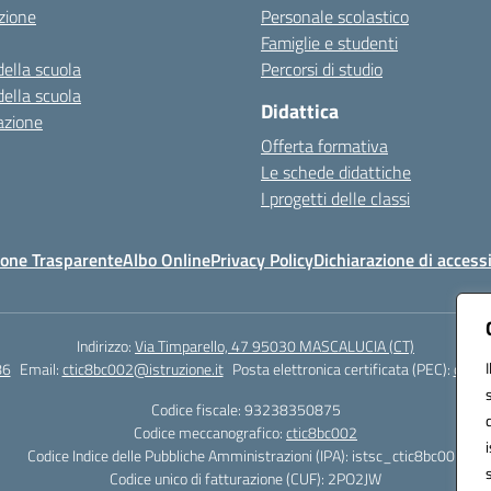
zione
Personale scolastico
Famiglie e studenti
della scuola
Percorsi di studio
della scuola
Didattica
azione
Offerta formativa
Le schede didattiche
I progetti delle classi
one Trasparente
Albo Online
Privacy Policy
Dichiarazione di accessi
Indirizzo:
Via Timparello, 47 95030 MASCALUCIA (CT)
86
Email:
ctic8bc002@istruzione.it
Posta elettronica certificata (PEC):
ctic8
Codice fiscale: 93238350875
Codice meccanografico:
ctic8bc002
Codice Indice delle Pubbliche Amministrazioni (IPA): istsc_ctic8bc002
Codice unico di fatturazione (CUF): 2PO2JW