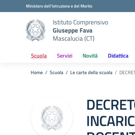
Vai ai contenuti
Vai al menu di navigazione
Vai al footer
Ministero dell'Istruzione e del Merito
Istituto Comprensivo
Giuseppe Fava
Mascalucia (CT)
Scuola
Servizi
Novità
Didattica
Home
Scuola
Le carte della scuola
DECRET
DECRET
INCARI