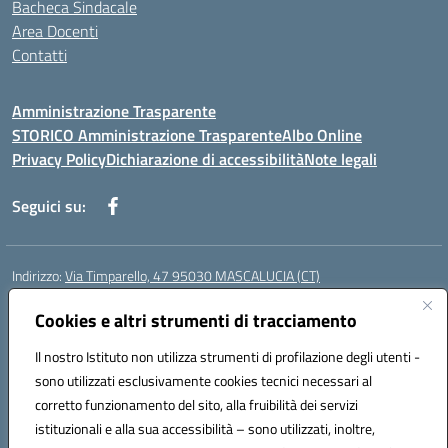
Bacheca Sindacale
Area Docenti
Contatti
Amministrazione Trasparente
STORICO Amministrazione Trasparente
Albo Online
Privacy Policy
Dichiarazione di accessibilità
Note legali
Seguici su:
Indirizzo:
Via Timparello, 47 95030 MASCALUCIA (CT)
Centralino:
0957277486
Email:
ctic8bc002@istruzione.it
Posta elettronica certificata (PEC):
Cookies e altri strumenti di tracciamento
ctic8bc002@pec.istruzione.it
Codice fiscale: 93238350875
Il nostro Istituto non utilizza strumenti di profilazione degli utenti -
Codice meccanografico:
ctic8bc002
sono utilizzati esclusivamente cookies tecnici necessari al
Codice Indice delle Pubbliche Amministrazioni (IPA): istsc_ctic8bc002
corretto funzionamento del sito, alla fruibilità dei servizi
Codice unico di fatturazione (CUF): 2PO2JW
istituzionali e alla sua accessibilità – sono utilizzati, inoltre,