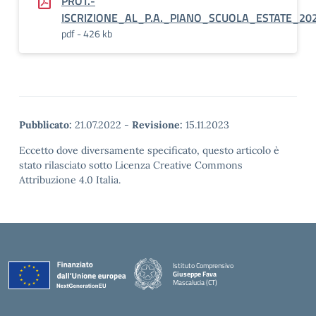
PROT.-
ISCRIZIONE_AL_P.A._PIANO_SCUOLA_ESTATE_20
pdf - 426 kb
Pubblicato:
21.07.2022
-
Revisione:
15.11.2023
Eccetto dove diversamente specificato, questo articolo è
stato rilasciato sotto Licenza Creative Commons
Attribuzione 4.0 Italia.
Istituto Comprensivo
Giuseppe Fava
Mascalucia (CT)
— Visita la pagina iniziale della scuola