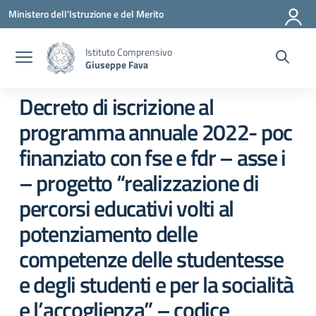
Vai ai contenuti
Vai al menu di navigazione
Vai al footer
Ministero dell'Istruzione e del Merito
Istituto Comprensivo
Giuseppe Fava
Decreto di iscrizione al
programma annuale 2022- poc
finanziato con fse e fdr – asse i
– progetto “realizzazione di
percorsi educativi volti al
potenziamento delle
competenze delle studentesse
e degli studenti e per la socialità
e l’accoglienza” – codice