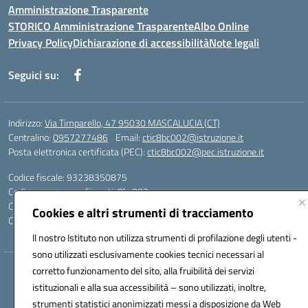
Amministrazione Trasparente
STORICO Amministrazione Trasparente
Albo Online
Privacy Policy
Dichiarazione di accessibilità
Note legali
Seguici su:
Indirizzo:
Via Timparello, 47 95030 MASCALUCIA (CT)
Centralino:
0957277486
Email:
ctic8bc002@istruzione.it
Posta elettronica certificata (PEC):
ctic8bc002@pec.istruzione.it
Codice fiscale: 93238350875
Codice meccanografico:
ctic8bc002
Codice Indice delle Pubbliche Amministrazioni (IPA): istsc_ctic8bc002
Cookies e altri strumenti di tracciamento
Codice unico di fatturazione (CUF): 2PO2JW
Il nostro Istituto non utilizza strumenti di profilazione degli utenti -
sono utilizzati esclusivamente cookies tecnici necessari al
corretto funzionamento del sito, alla fruibilità dei servizi
Hosting & Powered by 3D Solution S.r.l.
istituzionali e alla sua accessibilità – sono utilizzati, inoltre,
Concept & Design by Designers Italia
strumenti statistici anonimizzati messi a disposizione da Web