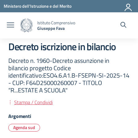
Vai ai contenuti
Vai al menu di navigazione
Vai al footer
Ministero dell'Istruzione e del Merito
Istituto Comprensivo
Giuseppe Fava
Decreto iscrizione in bilancio
Decreto n. 1960-Decreto assunzione in
bilancio progetto Codice
identificativo:ESO4.6.A1.B-FSEPN-SI-2025-14
- CUP: F64D25000260007 - TITOLO
“R...ESTATE A SCUOLA"
Stampa / Condividi
Argomenti
Agenda sud