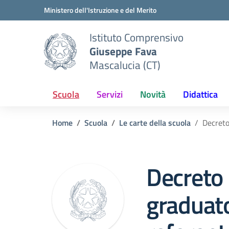
Vai ai contenuti
Vai al menu di navigazione
Vai al footer
Ministero dell'Istruzione e del Merito
Istituto Comprensivo
Giuseppe Fava
Mascalucia (CT)
Scuola
Servizi
Novità
Didattica
Home
Scuola
Le carte della scuola
Decreto
Decreto
graduato