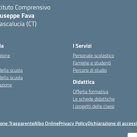
tituto Comprensivo
iuseppe Fava
scalucia (CT)
Visita la pagina iniziale della scuola
la
I Servizi
zione
Personale scolastico
Famiglie e studenti
della scuola
Percorsi di studio
della scuola
Didattica
azione
Offerta formativa
Le schede didattiche
I progetti delle classi
one Trasparente
Albo Online
Privacy Policy
Dichiarazione di accessi