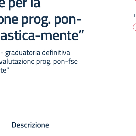
e per la
one prog. pon-
T
lastica-mente”
- graduatoria definitiva
 valutazione prog. pon-fse
te"
Descrizione