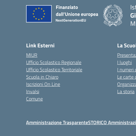
Is
G
Ma
— 
Link Esterni
La Scuo
MIUR
Presenta
Ufficio Scolastico Regionale
I luoghi
Ufficio Scolastico Territoriale
I numeri 
Scuola in Chiaro
Le carte 
Iscrizioni On Line
Organizz
Invalsi
La storia
Comune
Amministrazione Trasparente
STORICO Amministrazi