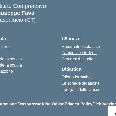
stituto Comprensivo
iuseppe Fava
ascalucia (CT)
Visita la pagina iniziale della scuola
ola
I Servizi
azione
Personale scolastico
Famiglie e studenti
 della scuola
Percorsi di studio
 della scuola
Didattica
zazione
Offerta formativa
Le schede didattiche
I progetti delle classi
razione Trasparente
Albo Online
Privacy Policy
Dichiarazion