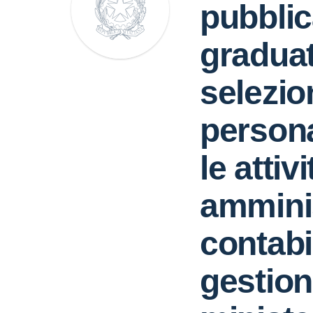
pubbli
graduat
selezio
persona
le attiv
amminis
contabi
gestion