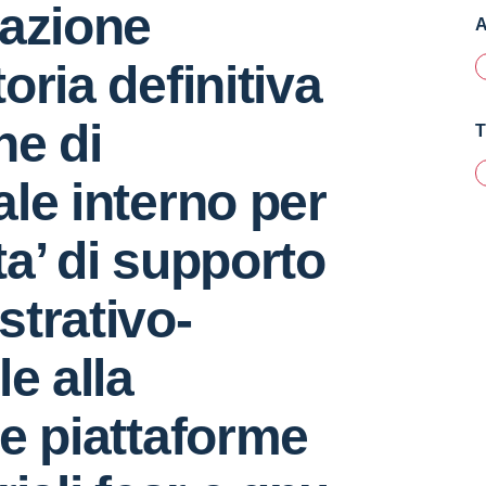
cazione
A
oria definitiva
ne di
T
le interno per
ita’ di supporto
trativo-
le alla
e piattaforme