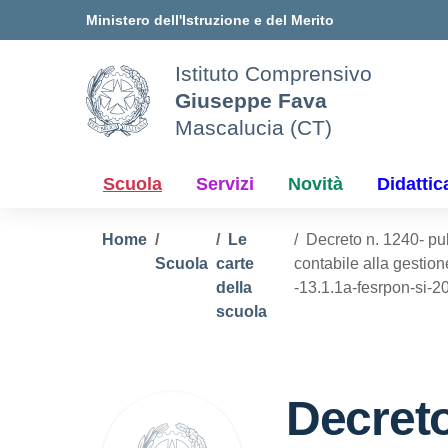
Vai ai contenuti
Vai al menu di navigazione
Vai al footer
Ministero dell'Istruzione e del Merito
Istituto Comprensivo
Giuseppe Fava
Mascalucia (CT)
Scuola
Servizi
Novità
Didattic
Home
Le
Decreto n. 1240- pub
Scuola
carte
contabile alla gestione
della
-13.1.1a-fesrpon-si-
scuola
Decreto