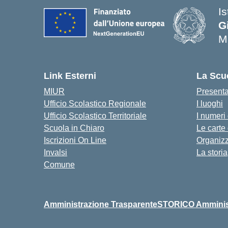
I
G
M
— 
Link Esterni
La Scu
MIUR
Present
Ufficio Scolastico Regionale
I luoghi
Ufficio Scolastico Territoriale
I numeri
Scuola in Chiaro
Le carte
Iscrizioni On Line
Organiz
Invalsi
La storia
Comune
Amministrazione Trasparente
STORICO Amminist