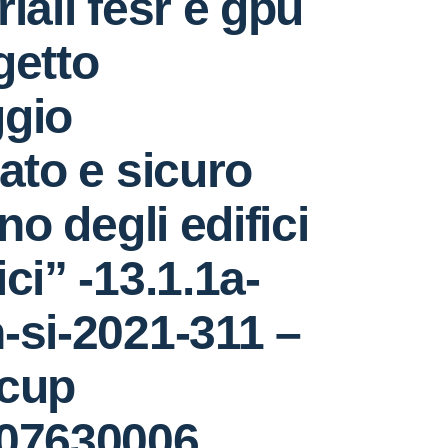
iali fesr e gpu
getto
ggio
rato e sicuro
rno degli edifici
ci” -13.1.1a-
-si-2021-311 –
 cup
007630006