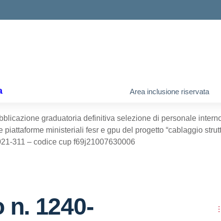
a
Area inclusione riservata
blicazione graduatoria definitiva selezione di personale interno 
 piattaforme ministeriali fesr e gpu del progetto “cablaggio struttu
2021-311 – codice cup f69j21007630006
 n. 1240-