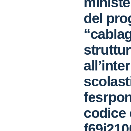
minister
del pro
“cabla
struttu
all’inte
scolasti
fesrpon
codice
f69j21