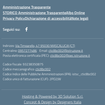
Amministrazione Trasparente
STORICO Amministrazione Trasparente
Albo Online
Privacy Policy
Dichiarazione di accessibilità
Note legali
Seguici su:
Indirizzo:
Via Timparello, 47 95030 MASCALUCIA (CT)
Centralino:
0957277486
Email:
ctic8bc002@istruzione.it
Posta elettronica certificata (PEC):
ctic8bc002@pec.istruzione.it
Codice fiscale: 93238350875
Codice meccanografico:
ctic8bc002
Codice Indice delle Pubbliche Amministrazioni (IPA): istsc_ctic8bc002
Codice unico di fatturazione (CUF): 2PO2JW
Hosting & Powered by 3D Solution S.r.l.
Concept & Design by Designers Italia