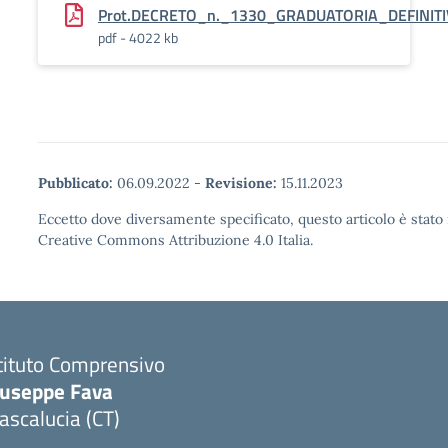
Prot.DECRETO_n._1330_GRADUATORIA_DEFINITIVA
pdf - 4022 kb
Pubblicato:
06.09.2022
-
Revisione:
15.11.2023
Eccetto dove diversamente specificato, questo articolo è stato 
Creative Commons Attribuzione 4.0 Italia.
tituto Comprensivo
iuseppe Fava
scalucia (CT)
Visita la pagina iniziale della scuola