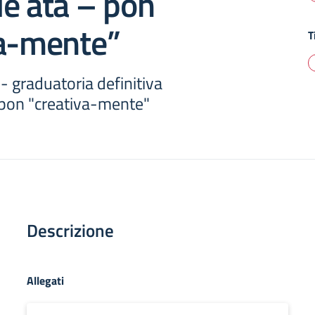
e ata – pon
va-mente”
T
- graduatoria definitiva
 pon "creativa-mente"
Descrizione
Allegati