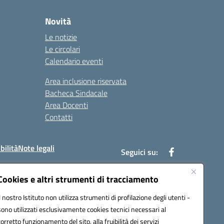
Novità
Le notizie
Le circolari
Calendario eventi
Area inclusione riservata
Bacheca Sindacale
Area Docenti
Contatti
bilità
Note legali
Seguici su:
Cookies e altri strumenti di tracciamento
Il nostro Istituto non utilizza strumenti di profilazione degli utenti -
bc002@pec.istruzione.it
sono utilizzati esclusivamente cookies tecnici necessari al
corretto funzionamento del sito, alla fruibilità dei servizi