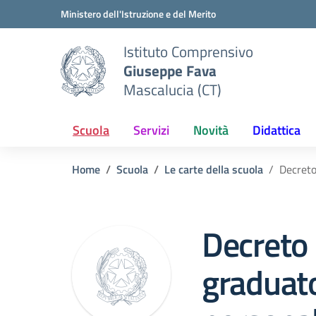
Vai ai contenuti
Vai al menu di navigazione
Vai al footer
Ministero dell'Istruzione e del Merito
Istituto Comprensivo
Giuseppe Fava
Mascalucia (CT)
Scuola
Servizi
Novità
Didattica
Home
Scuola
Le carte della scuola
Decreto
Decreto
graduato