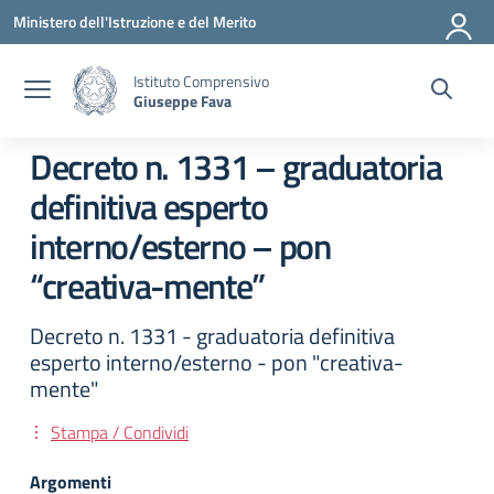
Vai ai contenuti
Vai al menu di navigazione
Vai al footer
Ministero dell'Istruzione e del Merito
Istituto Comprensivo
Giuseppe Fava
Decreto n. 1331 – graduatoria
definitiva esperto
interno/esterno – pon
“creativa-mente”
Decreto n. 1331 - graduatoria definitiva
esperto interno/esterno - pon "creativa-
mente"
Stampa / Condividi
Argomenti