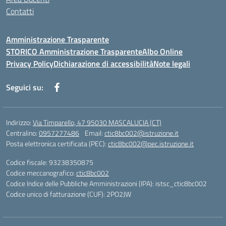
Contatti
Amministrazione Trasparente
STORICO Amministrazione Trasparente
Albo Online
Privacy Policy
Dichiarazione di accessibilità
Note legali
Seguici su:
Indirizzo:
Via Timparello, 47 95030 MASCALUCIA (CT)
Centralino:
0957277486
Email:
ctic8bc002@istruzione.it
Posta elettronica certificata (PEC):
ctic8bc002@pec.istruzione.it
Codice fiscale: 93238350875
Codice meccanografico:
ctic8bc002
Codice Indice delle Pubbliche Amministrazioni (IPA): istsc_ctic8bc002
Codice unico di fatturazione (CUF): 2PO2JW