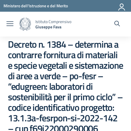
Vai ai contenuti
Vai al menu di navigazione
Vai al footer
Ministero dell'Istruzione e del Merito
Istituto Comprensivo
Giuseppe Fava
Decreto n. 1384 – determina a
contrarre fornitura di materiali
e specie vegetali e sistemazione
di aree a verde – po-fesr –
“edugreen: laboratori di
sostenibilità per il primo ciclo” –
codice identificativo progetto:
13.1.3a-fesrpon-si-2022-142
– cup f69j22000290006