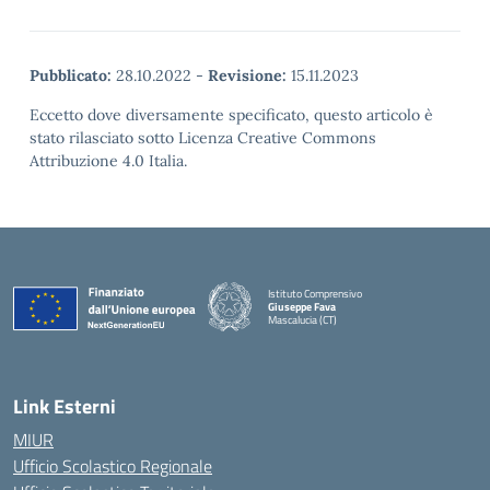
Pubblicato:
28.10.2022
-
Revisione:
15.11.2023
Eccetto dove diversamente specificato, questo articolo è
stato rilasciato sotto Licenza Creative Commons
Attribuzione 4.0 Italia.
Istituto Comprensivo
Giuseppe Fava
Mascalucia (CT)
— Visita la pagina iniziale della scuola
Link Esterni
MIUR
Ufficio Scolastico Regionale