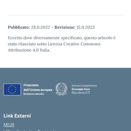
Pubblicato:
28.11.2022
-
Revisione:
15.11.2023
Eccetto dove diversamente specificato, questo articolo è
stato rilasciato sotto Licenza Creative Commons
Attribuzione 4.0 Italia.
Istituto Comprensivo
Giuseppe Fava
Mascalucia (CT)
— Visita la pagina iniziale della scuola
Link Esterni
MIUR