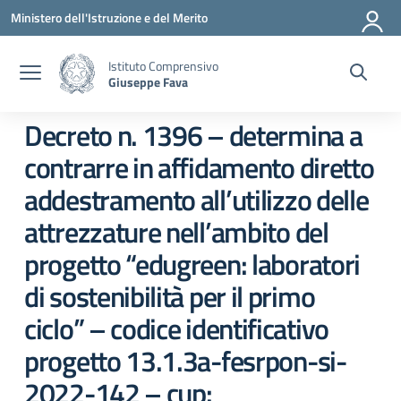
Vai ai contenuti
Vai al menu di navigazione
Vai al footer
Ministero dell'Istruzione e del Merito
Istituto Comprensivo
Giuseppe Fava
Decreto n. 1396 – determina a
contrarre in affidamento diretto
addestramento all’utilizzo delle
attrezzature nell’ambito del
progetto “edugreen: laboratori
di sostenibilità per il primo
ciclo” – codice identificativo
progetto 13.1.3a-fesrpon-si-
2022-142 – cup: