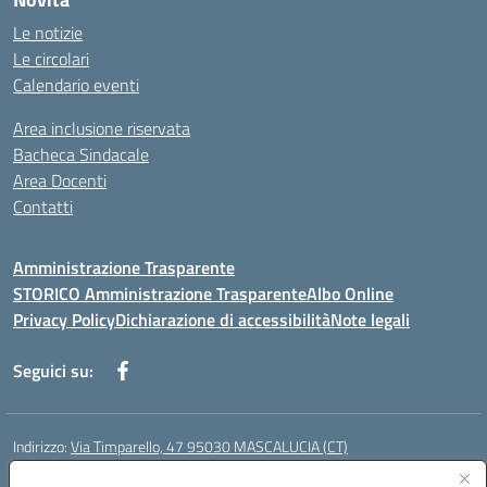
Le notizie
Le circolari
Calendario eventi
Area inclusione riservata
Bacheca Sindacale
Area Docenti
Contatti
Amministrazione Trasparente
STORICO Amministrazione Trasparente
Albo Online
Privacy Policy
Dichiarazione di accessibilità
Note legali
Seguici su:
Indirizzo:
Via Timparello, 47 95030 MASCALUCIA (CT)
Centralino:
0957277486
Email:
ctic8bc002@istruzione.it