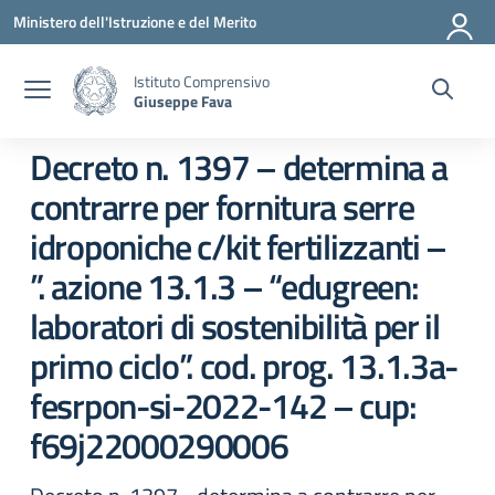
Vai ai contenuti
Vai al menu di navigazione
Vai al footer
Ministero dell'Istruzione e del Merito
Istituto Comprensivo
Giuseppe Fava
Decreto n. 1397 – determina a
contrarre per fornitura serre
idroponiche c/kit fertilizzanti –
”. azione 13.1.3 – “edugreen:
laboratori di sostenibilità per il
primo ciclo”. cod. prog. 13.1.3a-
fesrpon-si-2022-142 – cup:
f69j22000290006