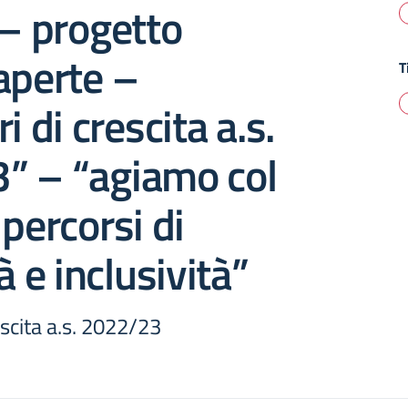
 – progetto
aperte –
T
i di crescita a.s.
” – “agiamo col
 percorsi di
à e inclusività”
escita a.s. 2022/23