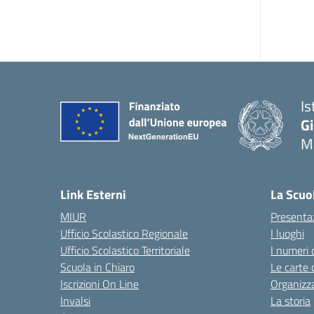
Is
G
Ma
— 
Link Esterni
La Scuo
MIUR
Presenta
Ufficio Scolastico Regionale
I luoghi
Ufficio Scolastico Territoriale
I numeri 
Scuola in Chiaro
Le carte 
Iscrizioni On Line
Organizz
Invalsi
La storia