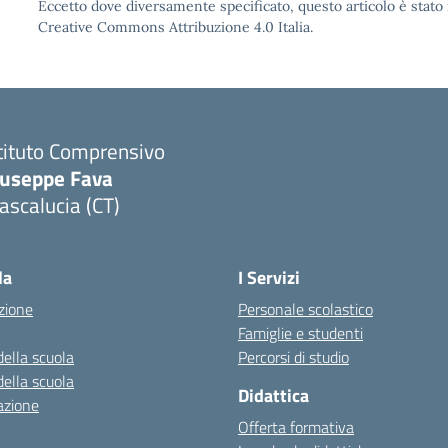
Eccetto dove diversamente specificato, questo articolo è stato 
Creative Commons Attribuzione 4.0 Italia.
tituto Comprensivo
iuseppe Fava
scalucia (CT)
Visita la pagina iniziale della scuola
la
I Servizi
zione
Personale scolastico
Famiglie e studenti
della scuola
Percorsi di studio
della scuola
Didattica
azione
Offerta formativa