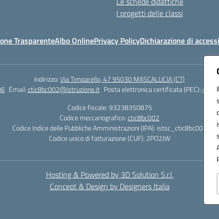
Le schede didattiche
I progetti delle classi
one Trasparente
Albo Online
Privacy Policy
Dichiarazione di accessi
Indirizzo:
Via Timparello, 47 95030 MASCALUCIA (CT)
86
Email:
ctic8bc002@istruzione.it
Posta elettronica certificata (PEC):
ctic8
Codice fiscale: 93238350875
Codice meccanografico:
ctic8bc002
Codice Indice delle Pubbliche Amministrazioni (IPA): istsc_ctic8bc002
Codice unico di fatturazione (CUF): 2PO2JW
Hosting & Powered by 3D Solution S.r.l.
Concept & Design by Designers Italia