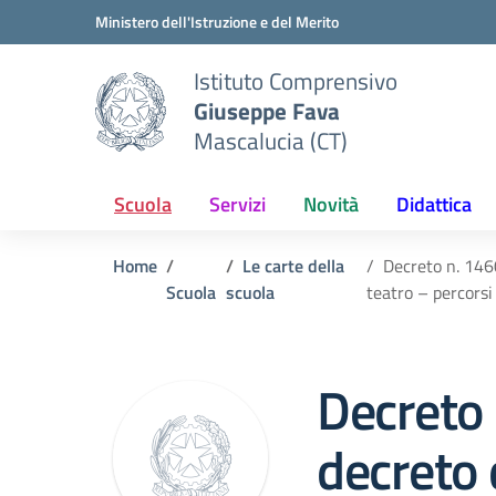
Vai ai contenuti
Vai al menu di navigazione
Vai al footer
Ministero dell'Istruzione e del Merito
Istituto Comprensivo
Giuseppe Fava
Mascalucia (CT)
Scuola
Servizi
Novità
Didattica
Home
Le carte della
Decreto n. 1460
Scuola
scuola
teatro – percorsi 
Decreto
decreto 