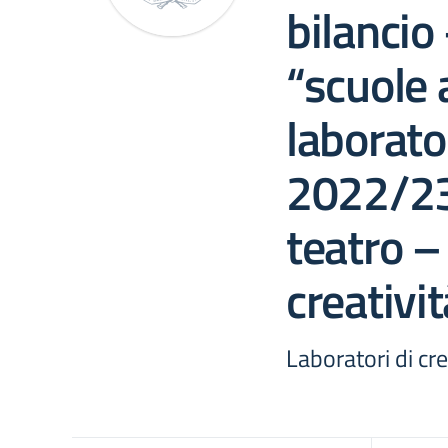
bilancio
“scuole 
laborator
2022/23
teatro –
creativit
Laboratori di cr