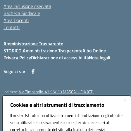
Area inclusione riservata
Bacheca Sindacale
Area Docenti
Contatti
Amministrazione Trasparente
STORICO Amministrazione Trasparente
Albo Online
Privacy Policy
Dichiarazione di accessibilità
Note legali
Seguici su:
Indirizzo:
Via Timparello, 47 95030 MASCALUCIA (CT)
Centralino:
0957277486
Email:
ctic8bc002@istruzione.it
Posta elettronica certificata (PEC):
Cookies e altri strumenti di tracciamento
ctic8bc002@pec.istruzione.it
Codice fiscale: 93238350875
Il nostro Istituto non utilizza strumenti di profilazione degli utenti -
Codice meccanografico:
ctic8bc002
sono utilizzati esclusivamente cookies tecnici necessari al
Codice Indice delle Pubbliche Amministrazioni (IPA): istsc_ctic8bc002
corretto funzionamento del sito, alla fruibilità dei servizi