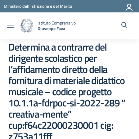
Vai ai contenuti
Vai al menu di navigazione
Vai al footer
Ministero dell'Istruzione e del Merito
Istituto Comprensivo
Giuseppe Fava
Determina a contrarre del
dirigente scolastico per
l’affidamento diretto della
fornitura di materiale didattico
musicale – codice progetto
10.1.1a-fdrpoc-si-2022-289 “
creativa-mente”
cup:f64c22000230001 cig:
z753a11fff