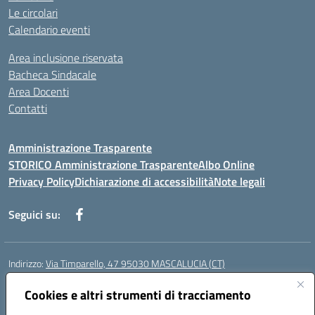
Le circolari
Calendario eventi
Area inclusione riservata
Bacheca Sindacale
Area Docenti
Contatti
Amministrazione Trasparente
STORICO Amministrazione Trasparente
Albo Online
Privacy Policy
Dichiarazione di accessibilità
Note legali
Seguici su:
Indirizzo:
Via Timparello, 47 95030 MASCALUCIA (CT)
Centralino:
0957277486
Email:
ctic8bc002@istruzione.it
Posta elettronica certificata (PEC):
Cookies e altri strumenti di tracciamento
ctic8bc002@pec.istruzione.it