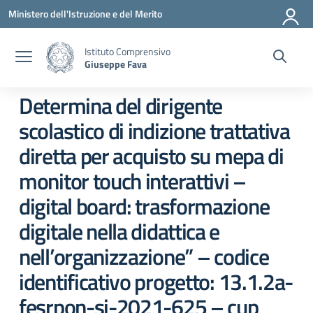
Vai ai contenuti
Vai al menu di navigazione
Vai al footer
Ministero dell'Istruzione e del Merito
Istituto Comprensivo
Giuseppe Fava
Determina del dirigente
scolastico di indizione trattativa
diretta per acquisto su mepa di
monitor touch interattivi –
digital board: trasformazione
digitale nella didattica e
nell’organizzazione” – codice
identificativo progetto: 13.1.2a-
fesrpon-si-2021-625 – cup