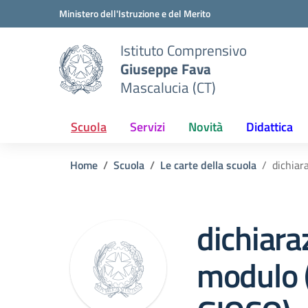
Vai ai contenuti
Vai al menu di navigazione
Vai al footer
Ministero dell'Istruzione e del Merito
Istituto Comprensivo
Giuseppe Fava
Mascalucia (CT)
Scuola
Servizi
Novità
Didattica
Home
Scuola
Le carte della scuola
dichiar
dichiara
modulo 