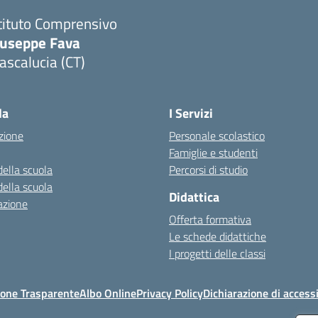
tituto Comprensivo
iuseppe Fava
scalucia (CT)
Visita la pagina iniziale della scuola
la
I Servizi
zione
Personale scolastico
Famiglie e studenti
della scuola
Percorsi di studio
della scuola
Didattica
azione
Offerta formativa
Le schede didattiche
I progetti delle classi
one Trasparente
Albo Online
Privacy Policy
Dichiarazione di accessi