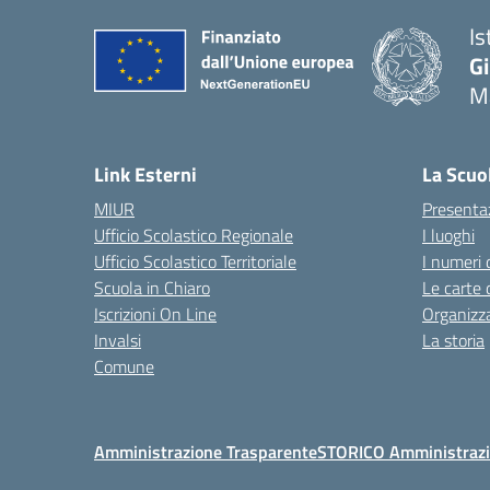
Is
G
Ma
— 
Link Esterni
La Scuo
MIUR
Presenta
Ufficio Scolastico Regionale
I luoghi
Ufficio Scolastico Territoriale
I numeri 
Scuola in Chiaro
Le carte 
Iscrizioni On Line
Organizz
Invalsi
La storia
Comune
Amministrazione Trasparente
STORICO Amministrazi