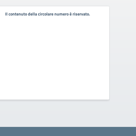
Pubb
Il contenuto della circolare numero è riservato.
pers
Pubbli
2021-